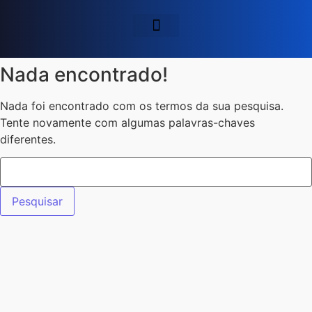
Quem Somos
Modelo de Sites
Google Orgânico
Google ADS
Regiões Atendidas
Nada encontrado!
Nada foi encontrado com os termos da sua pesquisa.
Tente novamente com algumas palavras-chaves
diferentes.